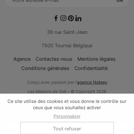
OK
Facebook
Instagram
Pinterest
LinkedIn
39 rue Saint-Jean
7500 Tournai Belgique
Agence
Contactez-nous
Mentions légales
Conditions générales
Confidentialité
Conçu avec passion par l'
agence Nateev
Les Maisons de Zoë - © Copyright 2026