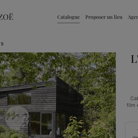
Catalogue
Proposer un lieu
Age
TS
L
Ca
film
de