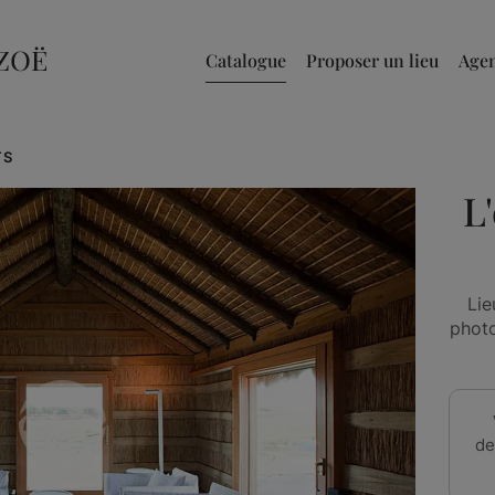
Catalogue
Proposer un lieu
Age
TS
L
Lie
photo
de