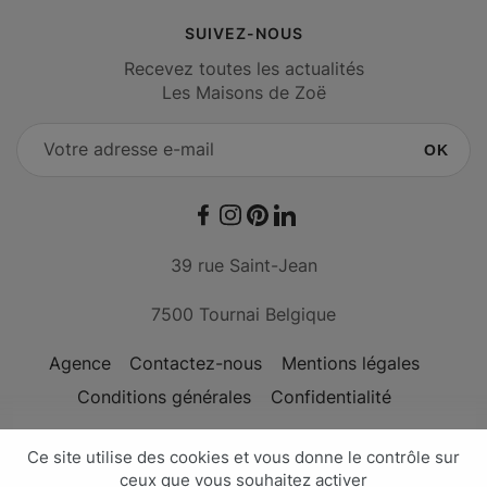
SUIVEZ-NOUS
Recevez toutes les actualités
Les Maisons de Zoë
OK
Facebook
Instagram
Pinterest
LinkedIn
39 rue Saint-Jean
7500 Tournai Belgique
Agence
Contactez-nous
Mentions légales
Conditions générales
Confidentialité
Conçu avec passion par l'
agence Nateev
Les Maisons de Zoë - © Copyright 2026