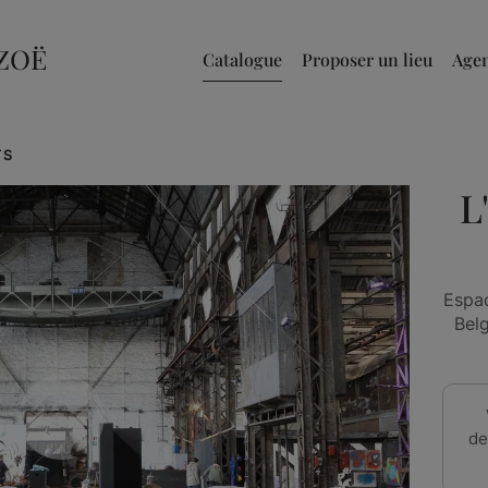
Catalogue
Proposer un lieu
Age
TS
L
Espac
Belg
de