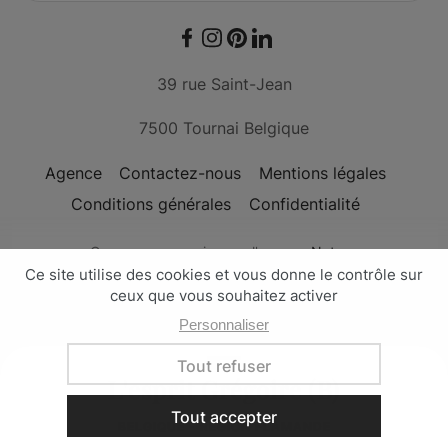
Facebook
Instagram
Pinterest
LinkedIn
39 rue Saint-Jean
7500 Tournai Belgique
Agence
Contactez-nous
Mentions légales
Conditions générales
Confidentialité
Conçu avec passion par l'
agence Nateev
Les Maisons de Zoë - © Copyright 2026
L'esprit Grégoire (B)
BELGIQUE - RÉGION FLAMANDE