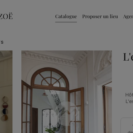
Catalogue
Proposer un lieu
Age
TS
L'
Hôt
L'e
de