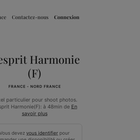
nce
Contactez-nous
Connexion
esprit Harmonie
(F)
FRANCE - NORD FRANCE
el particulier pour shoot photos.
sprit Harmonie(F): à 48min de
En
savoir plus
Vous devez
vous identifier
pour
mander une disponibilité ou créer