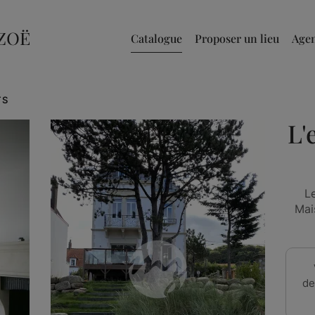
Catalogue
Proposer un lieu
Age
TS
L'
L
Mai
de