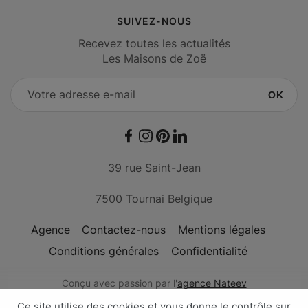
SUIVEZ-NOUS
Recevez toutes les actualités
Les Maisons de Zoë
OK
Facebook
Instagram
Pinterest
LinkedIn
39 rue Saint-Jean
7500 Tournai Belgique
Agence
Contactez-nous
Mentions légales
Conditions générales
Confidentialité
Conçu avec passion par l'
agence Nateev
Les Maisons de Zoë - © Copyright 2026