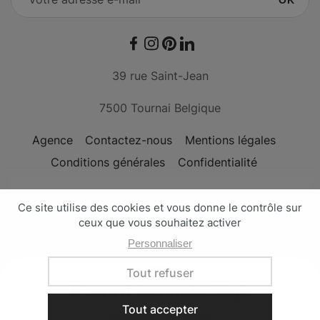
Facebook
Instagram
Pinterest
LinkedIn
39 rue Saint-Jean
7500 Tournai Belgique
Agence
Contactez-nous
Mentions légales
Conditions générales
Confidentialité
Conçu avec passion par l'
agence Nateev
Les Maisons de Zoë - © Copyright 2026
L'esprit Lavande (Esp)
ESPAGNE - ESPAGNE