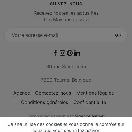
SUIVEZ-NOUS
Recevez toutes les actualités
Les Maisons de Zoë
OK
Facebook
Instagram
Pinterest
LinkedIn
39 rue Saint-Jean
7500 Tournai Belgique
Agence
Contactez-nous
Mentions légales
Conditions générales
Confidentialité
Conçu avec passion par l'
agence Nateev
Les Maisons de Zoë - © Copyright 2026