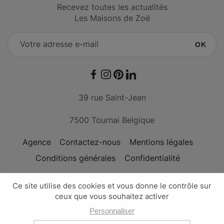
Recevez toutes les actualités
Les Maisons de Zoë
OK
Facebook
Instagram
Pinterest
LinkedIn
39 rue Saint-Jean
7500 Tournai Belgique
Agence
Contactez-nous
Mentions légales
Conditions générales
Confidentialité
Conçu avec passion par l'
agence Nateev
Les Maisons de Zoë - © Copyright 2026