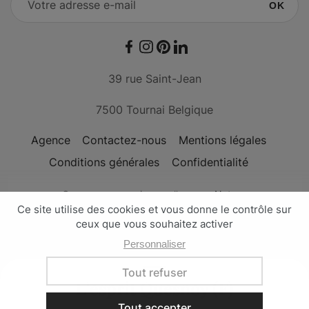
OK
Facebook
Instagram
Pinterest
LinkedIn
39 rue Saint-Jean
7500 Tournai Belgique
Agence
Contactez-nous
Mentions légales
Conditions générales
Confidentialité
Conçu avec passion par l'
agence Nateev
Les Maisons de Zoë - © Copyright 2026
L'esprit Quesnoy (F)