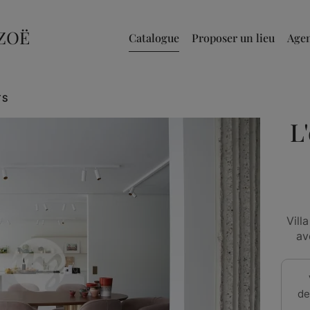
Catalogue
Proposer un lieu
Age
TS
L
Vill
av
de