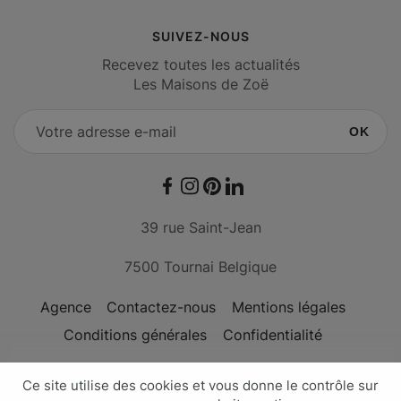
SUIVEZ-NOUS
Recevez toutes les actualités
Les Maisons de Zoë
OK
Facebook
Instagram
Pinterest
LinkedIn
39 rue Saint-Jean
7500 Tournai Belgique
Agence
Contactez-nous
Mentions légales
Conditions générales
Confidentialité
Conçu avec passion par l'
agence Nateev