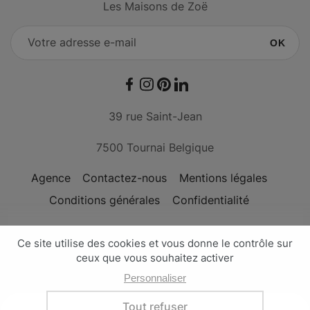
Les Maisons de Zoë
OK
Facebook
Instagram
Pinterest
LinkedIn
39 rue Saint-Jean
7500 Tournai Belgique
Agence
Contactez-nous
Mentions légales
Conditions générales
Confidentialité
Conçu avec passion par l'
agence Nateev
Les Maisons de Zoë - © Copyright 2026