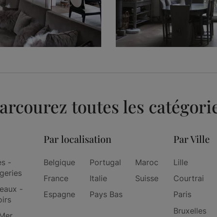
arcourez toutes les catégori
Par localisation
Par Ville
es -
Belgique
Portugal
Maroc
Lille
geries
France
Italie
Suisse
Courtrai
eaux -
Espagne
Pays Bas
Paris
irs
Bruxelles
Mer