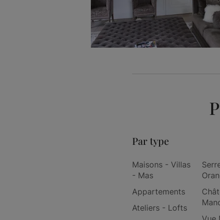
P
Par type
Maisons - Villas
Serr
- Mas
Oran
Appartements
Chât
Mano
Ateliers - Lofts
Vue 